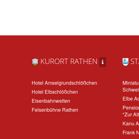
KURORT RATHEN
ST
Hotel Amselgrundschlößchen
Miniatu
Schwei
Hotel Elbschlößchen
Elbe A
Eisenbahnwelten
Pensio
Felsenbühne Rathen
"Zur Al
Kanu A
Frank N