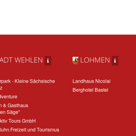
ADT WEHLEN
LOHMEN
rpark - Kleine Sächsische
Landhaus Nicolai
z
Berghotel Bastei
dventure
n & Gasthaus
ten Säge"
ktiv Tours GmbH
uhn Freizeit und Tourismus